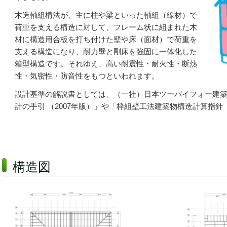
木造軸組構法が、主に柱や梁といった軸組（線材）で
荷重を支える構造に対して、
フレーム状に組まれた木
材に構造用合板を打ち付けた壁や床（面材）で荷重を
支える構造になり、
耐力壁と剛床を強固に一体化した
箱型構造です。
それゆえ、高い耐震性・耐火性・断熱
性・気密性・防音性をもつといわれます。
設計基準の解説書としては、
（一社）日本ツーバイフォー建
計の手引 （2007年版）
」や「枠組壁工法建築物構造計算指針（
構造図