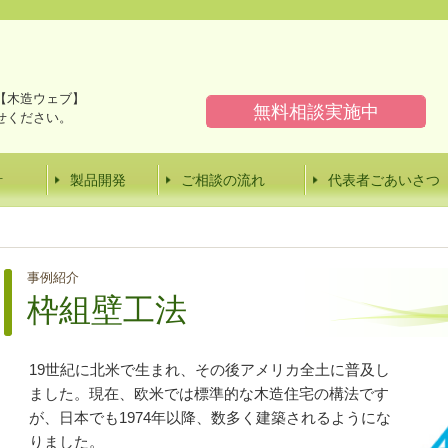
【木造ウェブ】
無料相談実施中
せください。
計
製品開発
ご相談の流れ
代表者ごあいさつ
事例紹介
枠組壁工法
19世紀に北米で生まれ、その後アメリカ全土に普及し
ました。
現在、欧米では標準的な木造住宅の構法です
が、日本でも1974年以降、数多く建築されるようにな
りました。