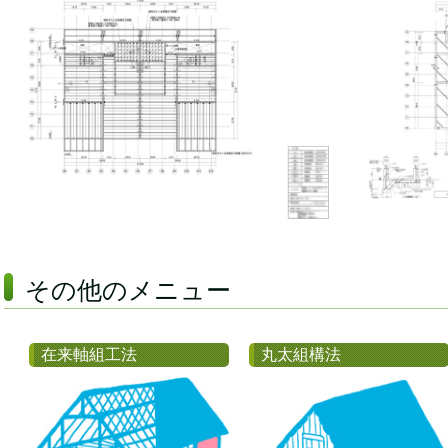
その他のメニュー
在来軸組工法
丸太組構法