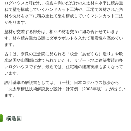
ログハウスと呼ばれ、樹皮を剥いだだけの丸太材を水平に積み重
ねて壁を構成していくハンドカット工法や、工場で製材された角
材や丸材を
水平に積み重ねて壁を構成していくマシンカット工法
があります
。
壁材が交差する部分は、相互の材を交互に組み合わせていきま
す。
材を積み重ねる際にダボやボルトを入れて耐震性を高めてい
ます。
古くは、奈良の正倉院に見られる「校倉（あぜくら）造り」や欧
米諸国や山間部に建てられていたり、リゾート地に建築実績の多
いログハウスですが、最近では、住宅地の建築実績も多くなって
います。
設計基準の解説書としては、（一社）日本ログハウス協会から
「丸太壁構法技術解説及び設計・計算例 （2003年版）」が出てい
ます。
構造図